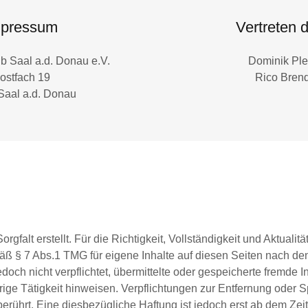
mpressum
Vertreten 
b Saal a.d. Donau e.V.
Dominik Pl
ostfach 19
Rico Bren
Saal a.d. Donau
rgfalt erstellt. Für die Richtigkeit, Vollständigkeit und Aktuali
äß § 7 Abs.1 TMG für eigene Inhalte auf diesen Seiten nach de
edoch nicht verpflichtet, übermittelte oder gespeicherte fremd
rige Tätigkeit hinweisen. Verpflichtungen zur Entfernung oder
rührt. Eine diesbezügliche Haftung ist jedoch erst ab dem Zeit